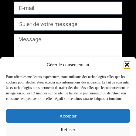
Gérer le consentement
Pour offrir les meilleures expériences, nous utilisons des technologies telles que les
cookies pour stocker et/ou accéder aux informations des appareils. Le fait de consentir
à ces technologies nous permettra de traiter des données telles que le comportement de
navigation ou les ID uniques sur ce site. Le fait de ne pas consentir ou de retirer son
Envoyer
consentement peut avoir un effet négatif sur certaines caractéristiques et fonctions.
Randonnée Mïcklà (Traîneau à chiens au Québec) - 320
Accepter
route 116 Ouest, Plessisville, QC G6L 2Y2
Refuser
SUIVEZ-NOUS