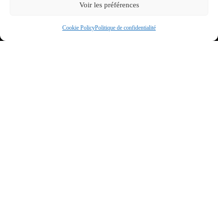
Voir les préférences
Restaurant
Élevage de huskies
Cookie Policy
Politique de confidentialité
Parrainer un chien
Chèques cadeaux
CONTACTEZ-NOUS