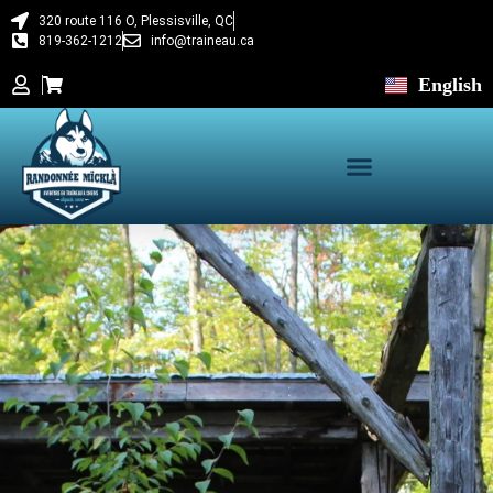
320 route 116 O, Plessisville, QC
819-362-1212
info@traineau.ca
English