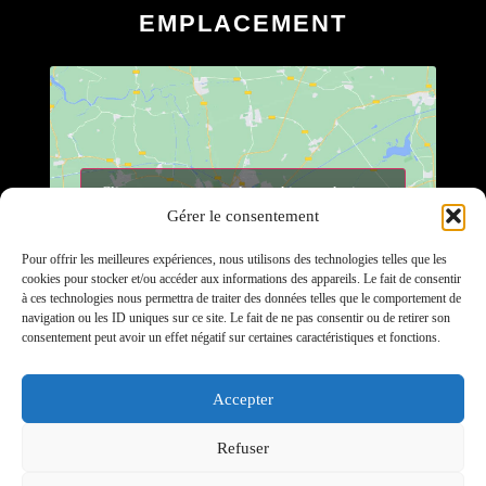
EMPLACEMENT
Cliquez pour accepter les cookies marketing et
Gérer le consentement
activer ce contenu
Pour offrir les meilleures expériences, nous utilisons des technologies telles que les
cookies pour stocker et/ou accéder aux informations des appareils. Le fait de consentir
à ces technologies nous permettra de traiter des données telles que le comportement de
navigation ou les ID uniques sur ce site. Le fait de ne pas consentir ou de retirer son
consentement peut avoir un effet négatif sur certaines caractéristiques et fonctions.
SERVICES
Accepter
Randonnées en traîneau
Refuser
Fabrication, réparation et vente