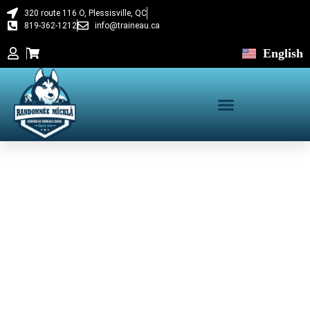
320 route 116 O, Plessisville, QC
819-362-1212
info@traineau.ca
English