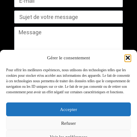
Gérer le consentement
Pour offrir les meilleures expériences, nous utilisons des technologies telles que les
cookies pour stocker et/ou accéder aux informations des appareils. Le fait de consentir
à ces technologies nous permettra de traiter des données telles que le comportement de
navigation ou les ID uniques sur ce site. Le fait de ne pas consentir ou de retirer son
Envoyer
consentement peut avoir un effet négatif sur certaines caractéristiques et fonctions.
Randonnée Mïcklà (Traîneau à chiens au Québec) - 320
Accepter
route 116 Ouest, Plessisville, QC G6L 2Y2
Refuser
SUIVEZ-NOUS
Voir les préférences